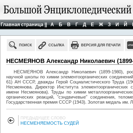
Главная страница ||
А
Б
В
Г
Д
Е
Ж
З
И
Й
ПОИСК
ССЫЛКА
ВЕРСИЯ ДЛЯ ПЕЧАТИ
НЕСМЕЯНОВ Александр Николаевич (1899-
НЕСМЕЯНОВ Александр Николаевич (1899-1980), росс
научной школы по химии элементоорганических соединений,
61) АН СССР, дважды Герой Социалистического Труда (19
Несмеянова. Директор Института элементоорганических
имени Несмеянова). Труды по химии металлоорганически
органических реакций, "cэндвичевые" cоединения, телом
Государственная премия СССР (1943). Золотая медаль им. 
ПРЕДЫДУЩЕЕ СЛОВО
НЕСМЕНЯЕМОСТЬ СУДЕЙ