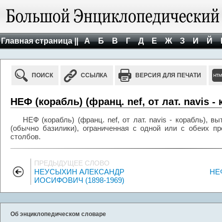
Главная страница ||
А
Б
В
Г
Д
Е
Ж
З
И
Й
ПОИСК
ССЫЛКА
ВЕРСИЯ ДЛЯ ПЕЧАТИ
НЕФ (корабль) (франц. nef, от лат. navis -
НЕФ (корабль) (франц. nef, от лат. navis - корабль), 
(обычно базилики), ограниченная с одной или с обеих п
столбов.
ПРЕДЫДУЩЕЕ СЛОВО
НЕУСЫХИН АЛЕКСАНДР
НЕ
ИОСИФОВИЧ (1898-1969)
Об энциклопедическом словаре