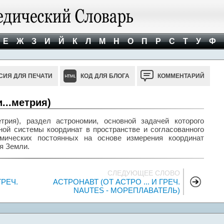
Е
Ж
З
И
Й
К
Л
М
Н
О
П
Р
С
Т
У
Ф
СИЯ ДЛЯ ПЕЧАТИ
КОД ДЛЯ БЛОГА
КОММЕНТАРИЙ
...метрия)
трия), раздел астрономии, основной задачей которого
ной системы координат в пространстве и согласованного
мических постоянных на основе измерения координат
я Земли.
СЛЕДУЮЩЕЕ СЛОВО
ГРЕЧ.
АСТРОНАВТ (ОТ АСТРО ... И ГРЕЧ.
NAUTES - МОРЕПЛАВАТЕЛЬ)