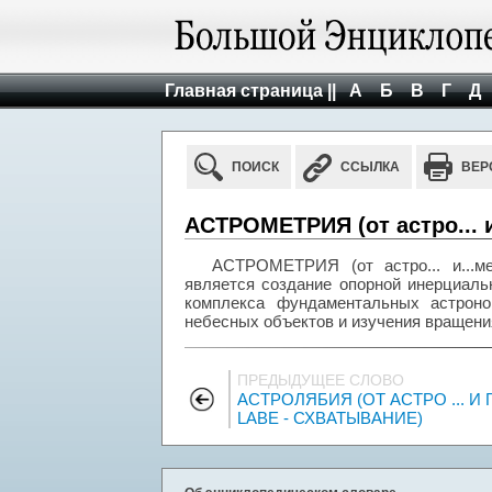
Главная страница ||
А
Б
В
Г
Д
ПОИСК
ССЫЛКА
ВЕР
АСТРОМЕТРИЯ (от астро... и
АСТРОМЕТРИЯ (от астро... и...ме
является создание опорной инерциаль
комплекса фундаментальных астроно
небесных объектов и изучения вращени
ПРЕДЫДУЩЕЕ СЛОВО
АСТРОЛЯБИЯ (ОТ АСТРО ... И 
LABE - СХВАТЫВАНИЕ)