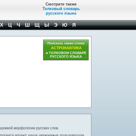
Смотрите также
Толковый словарь
русского языка
Х
Ц
Ч
Ш
Щ
Ы
Э
Ю
Я
Поискать также слово
АСТРОНАВТИКА
в ТОЛКОВОМ СЛОВАРЕ
РУССКОГО ЯЗЫКА
ержкой морфологии русских слов.
 проекта играют наши уважаемые пользователи,