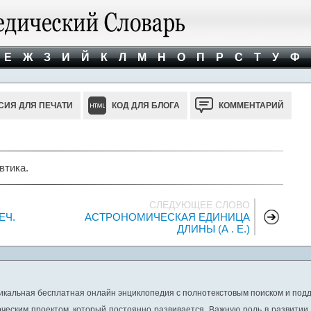
Е
Ж
З
И
Й
К
Л
М
Н
О
П
Р
С
Т
У
Ф
СИЯ ДЛЯ ПЕЧАТИ
КОД ДЛЯ БЛОГА
КОММЕНТАРИЙ
втика.
СЛЕДУЮЩЕЕ СЛОВО
ЕЧ.
АСТРОНОМИЧЕСКАЯ ЕДИНИЦА
ДЛИНЫ (А . Е.)
никальная бесплатная онлайн энциклопедия с полнотекстовым поиском и подд
ческим проектом, который постоянно развивается. Важную роль в развитии