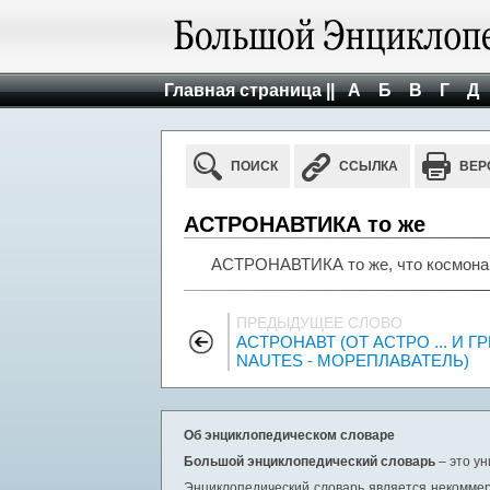
Главная страница ||
А
Б
В
Г
Д
ПОИСК
ССЫЛКА
ВЕР
АСТРОНАВТИКА то же
АСТРОНАВТИКА то же, что космона
ПРЕДЫДУЩЕЕ СЛОВО
АСТРОНАВТ (ОТ АСТРО ... И ГР
NAUTES - МОРЕПЛАВАТЕЛЬ)
Об энциклопедическом словаре
Большой энциклопедический словарь
– это у
Энциклопедический словарь является некоммер