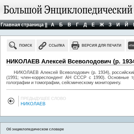
Главная страница ||
А
Б
В
Г
Д
Е
Ж
З
И
Й
ПОИСК
ССЫЛКА
ВЕРСИЯ ДЛЯ ПЕЧАТИ
НИКОЛАЕВ Алексей Всеволодович (р. 193
НИКОЛАЕВ Алексей Всеволодович (р. 1934), российски
(1991; член-корреспондент АН СССР с 1990). Основные т
голографии и томографии, сейсмическому мониторингу.
ПРЕДЫДУЩЕЕ СЛОВО
НИКОЛАЕВ
Об энциклопедическом словаре