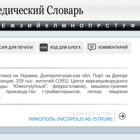
Е
Ж
З
И
Й
К
Л
М
Н
О
П
Р
С
Т
У
Ф
СИЯ ДЛЯ ПЕЧАТИ
КОД ДЛЯ БЛОГА
КОММЕНТАРИЙ
ино) на Украине, Днепропетровская обл. Порт на Днепре
анция. 159 тыс. жителей (1991). Центр марганцоворудного
оды: "Южнотрубный", ферросплавов), машиностроение
; производство стройматериалов, легкая, пищевая
.
СЛЕДУЮЩЕЕ СЛОВО
НИКОПОЛЬ (NICOPOLIS AD ISTRUM)