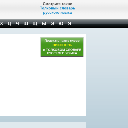
Смотрите также
Толковый словарь
русского языка
Х
Ц
Ч
Ш
Щ
Ы
Э
Ю
Я
Поискать также слово
НИКОПОЛЬ
в ТОЛКОВОМ СЛОВАРЕ
РУССКОГО ЯЗЫКА