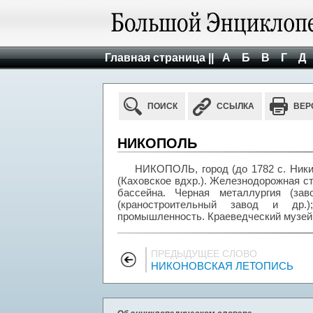
Главная страница ||
А
Б
В
Г
Д
ПОИСК
ССЫЛКА
ВЕР
НИКОПОЛЬ
НИКОПОЛЬ, город (до 1782 с. Никит
(Каховское вдхр.). Железнодорожная ст
бассейна. Черная металлургия (зав
(краностроительный завод и др.)
промышленность. Краеведческий музей
ПРЕДЫДУЩЕЕ СЛОВО
НИКОНОВСКАЯ ЛЕТОПИСЬ