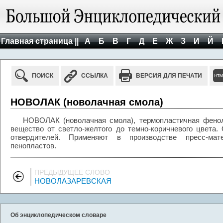
Главная страница ||
А
Б
В
Г
Д
Е
Ж
З
И
Й
ПОИСК
ССЫЛКА
ВЕРСИЯ ДЛЯ ПЕЧАТИ
НОВОЛАК (новолачная смола)
НОВОЛАК (новолачная смола), термопластичная фенол
вещество от светло-желтого до темно-коричневого цвета.
отвердителей. Применяют в производстве пресс-мат
пенопластов.
ПРЕДЫДУЩЕЕ СЛОВО
НОВОЛАЗАРЕВСКАЯ
Об энциклопедическом словаре