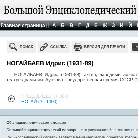
Главная страница ||
А
Б
В
Г
Д
Е
Ж
З
И
Й
ПОИСК
ССЫЛКА
ВЕРСИЯ ДЛЯ ПЕЧАТИ
НОГАЙБАЕВ Идрис (1931-89)
НОГАЙБАЕВ Идрис (1931-89), актер, народный артист
театре драмы им. Ауэзова. Государственная премия СССР (19
ПРЕДЫДУЩЕЕ СЛОВО
НОГАЙ (? - 1300)
Об энциклопедическом словаре
Большой энциклопедический словарь
– это уникальная бесплатная онл
Энциклопедический словарь является некоммерческим проектом, которы