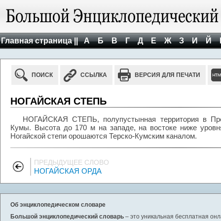
Главная страница ||
А
Б
В
Г
Д
Е
Ж
З
И
Й
ПОИСК
ССЫЛКА
ВЕРСИЯ ДЛЯ ПЕЧАТИ
НОГАЙСКАЯ СТЕПЬ
НОГАЙСКАЯ СТЕПЬ, полупустынная территория в Пре
Кумы. Высота до 170 м на западе, на востоке ниже уровн
Ногайской степи орошаются Терско-Кумским каналом.
ПРЕДЫДУЩЕЕ СЛОВО
НОГАЙСКАЯ ОРДА
Об энциклопедическом словаре
Большой энциклопедический словарь
– это уникальная бесплатная онл