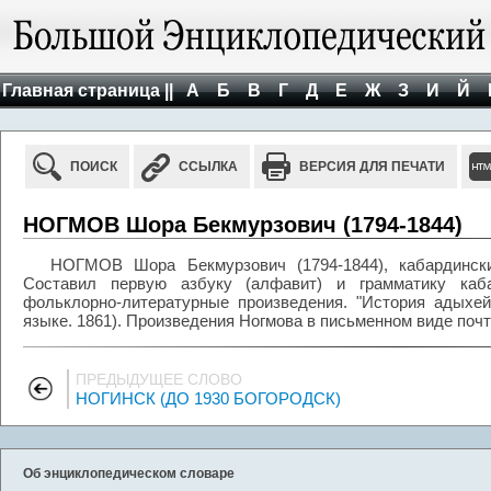
Главная страница ||
А
Б
В
Г
Д
Е
Ж
З
И
Й
ПОИСК
ССЫЛКА
ВЕРСИЯ ДЛЯ ПЕЧАТИ
НОГМОВ Шора Бекмурзович (1794-1844)
НОГМОВ Шора Бекмурзович (1794-1844), кабардинский
Составил первую азбуку (алфавит) и грамматику каба
фольклорно-литературные произведения. "История адыхейс
языке. 1861). Произведения Ногмова в письменном виде почт
ПРЕДЫДУЩЕЕ СЛОВО
НОГИНСК (ДО 1930 БОГОРОДСК)
Об энциклопедическом словаре