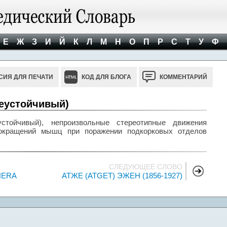
Е
Ж
З
И
Й
К
Л
М
Н
О
П
Р
С
Т
У
Ф
СИЯ ДЛЯ ПЕЧАТИ
КОД ДЛЯ БЛОГА
КОММЕНТАРИЙ
 неустойчивый)
стойчивый), непроизвольные стереотипные движения
сокращений мышц при поражении подкорковых отделов
СЛЕДУЮЩЕЕ СЛОВО
HERA
АТЖЕ (ATGET) ЭЖЕН (1856-1927)