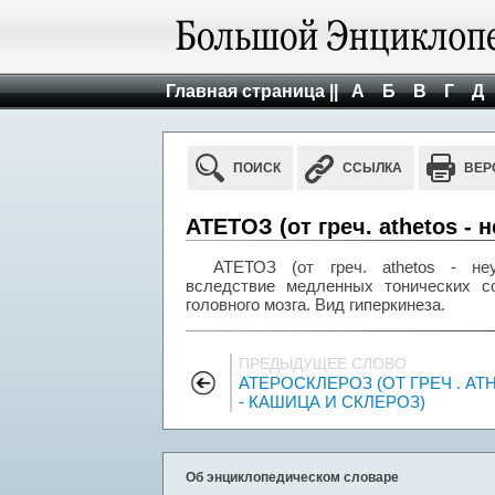
Главная страница ||
А
Б
В
Г
Д
ПОИСК
ССЫЛКА
ВЕР
АТЕТОЗ (от греч. athetos -
АТЕТОЗ (от греч. athetos - неу
вследствие медленных тонических 
головного мозга. Вид гиперкинеза.
ПРЕДЫДУЩЕЕ СЛОВО
АТЕРОСКЛЕРОЗ (ОТ ГРЕЧ . AT
- КАШИЦА И СКЛЕРОЗ)
Об энциклопедическом словаре