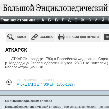
Главная страница ||
А
Б
В
Г
Д
Е
Ж
З
И
Й
ПОИСК
ССЫЛКА
ВЕРСИЯ ДЛЯ ПЕЧАТИ
АТКАРСК
АТКАРСК, город (с 1780) в Российской Федерации, Сарато
р. Медведица. Железнодорожный узел. 28,8 тыс. жителей (
маслоэкстракционный.
ПРЕДЫДУЩЕЕ СЛОВО
АТЖЕ (ATGET) ЭЖЕН (1856-1927)
Об энциклопедическом словаре
Большой энциклопедический словарь
– это уникальная бесплатная онл