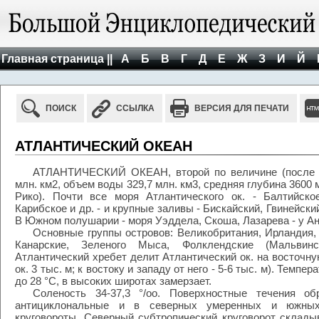
Главная страница ||
А
Б
В
Г
Д
Е
Ж
З
И
Й
ПОИСК
ССЫЛКА
ВЕРСИЯ ДЛЯ ПЕЧАТИ
АТЛАНТИЧЕСКИЙ ОКЕАН
АТЛАНТИЧЕСКИЙ ОКЕАН, второй по величине (после Ти
млн. км2, объем воды 329,7 млн. км3, средняя глубина 3600
Рико). Почти все моря Атлантического ок. - Балтийско
Карибское и др. - и крупные заливы - Бискайский, Гвинейск
В Южном полушарии - моря Уэддела, Скоша, Лазарева - у А
Основные группы островов: Великобритания, Ирландия,
Канарские, Зеленого Мыса, Фолклендские (Мальвинс
Атлантический хребет делит Атлантический ок. на восточну
ок. 3 тыс. м; к востоку и западу от него - 5-6 тыс. м). Темп
до 28 °С, в высоких широтах замерзает.
Соленость 34-37,3 °/оо. Поверхностные течения о
антициклональные и в северных умеренных и южных
круговороты. Северный субтропический круговорот склады