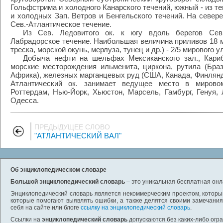
Гольфстрима и холодного Канарского течений, южный - из т
и холодных Зап. Ветров и Бенгельского течений. На север
Сев.-Атлантическое течение.
Из Сев. Ледовитого ок. к югу вдоль берегов Сев
Лабрадорское течение. Наибольшая величина приливов 18 м
треска, морской окунь, мерлуза, тунец и др.) - 2/5 мирового у
Добыча нефти на шельфах Мексиканского зал., Кариб
морские месторождения ильменита, циркона, рутила (Бра
Африка), железных марганцевых руд (США, Канада, Финлянди
Атлантический ок. занимает ведущее место в мирово
Роттердам, Нью-Йорк, Хьюстон, Марсель, Гамбург, Генуя, 
Одесса.
ПРЕДЫДУЩЕЕ СЛОВО
"АТЛАНТИЧЕСКИЙ ВАЛ"
Об энциклопедическом словаре
Большой энциклопедический словарь
– это уникальная бесплатная онл
Энциклопедический словарь является некоммерческим проектом, которы
которые помогают выявлять ошибки, а также делятся своими замечания
себя на сайте или блоге
ссылку на энциклопедический словарь
.
Ссылки на
энциклопедический словарь
допускаются без каких-либо огр