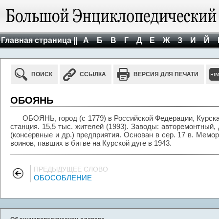
Главная страница ||
А
Б
В
Г
Д
Е
Ж
З
И
Й
ПОИСК
ССЫЛКА
ВЕРСИЯ ДЛЯ ПЕЧАТИ
ОБОЯНЬ
ОБОЯНЬ, город (с 1779) в Российской Федерации, Курска
станция. 15,5 тыс. жителей (1993). Заводы: авторемонтный
(консервные и др.) предприятия. Основан в сер. 17 в. Мемо
воинов, павших в битве на Курской дуге в 1943.
ПРЕДЫДУЩЕЕ СЛОВО
ОБОСОБЛЕНИЕ