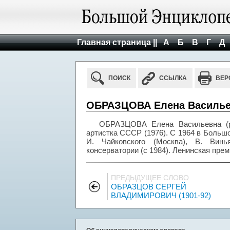
Главная страница ||
А
Б
В
Г
Д
ПОИСК
ССЫЛКА
ВЕР
ОБРАЗЦОВА Елена Васильев
ОБРАЗЦОВА Елена Васильевна (р. 
артистка СССР (1976). С 1964 в Большо
И. Чайковского (Москва), В. Винь
консерватории (с 1984). Ленинская прем
ПРЕДЫДУЩЕЕ СЛОВО
ОБРАЗЦОВ СЕРГЕЙ
ВЛАДИМИРОВИЧ (1901-92)