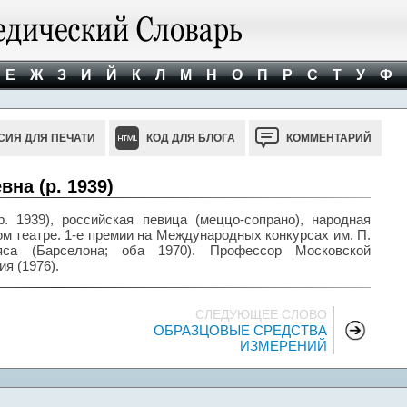
Е
Ж
З
И
Й
К
Л
М
Н
О
П
Р
С
Т
У
Ф
СИЯ ДЛЯ ПЕЧАТИ
КОД ДЛЯ БЛОГА
КОММЕНТАРИЙ
на (р. 1939)
1939), российская певица (меццо-сопрано), народная
м театре. 1-е премии на Международных конкурсах им. П.
яса (Барселона; оба 1970). Профессор Московской
ия (1976).
СЛЕДУЮЩЕЕ СЛОВО
ОБРАЗЦОВЫЕ СРЕДСТВА
ИЗМЕРЕНИЙ