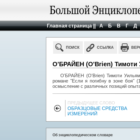
Главная страница ||
А
Б
В
Г
Д
ПОИСК
ССЫЛКА
ВЕР
О'БРАЙЕН (O'Brien) Тимоти 
О'БРАЙЕН (O'Brien) Тимоти Уильям 
романе "Если я погибну в зоне боя" (1
осмысление с различных позиций опыта
ПРЕДЫДУЩЕЕ СЛОВО
ОБРАЗЦОВЫЕ СРЕДСТВА
ИЗМЕРЕНИЙ
Об энциклопедическом словаре