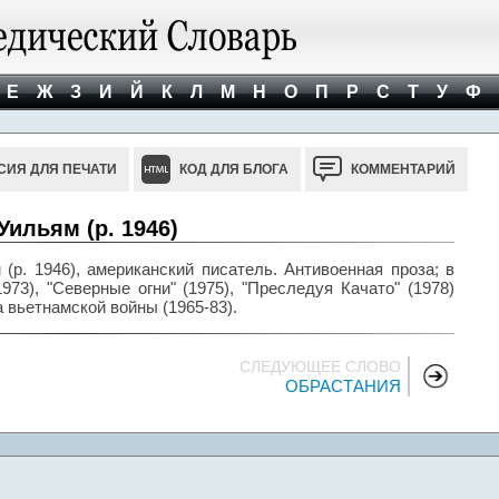
Е
Ж
З
И
Й
К
Л
М
Н
О
П
Р
С
Т
У
Ф
СИЯ ДЛЯ ПЕЧАТИ
КОД ДЛЯ БЛОГА
КОММЕНТАРИЙ
Уильям (р. 1946)
(р. 1946), американский писатель. Антивоенная проза; в
973), "Северные огни" (1975), "Преследуя Качато" (1978)
 вьетнамской войны (1965-83).
СЛЕДУЮЩЕЕ СЛОВО
ОБРАСТАНИЯ