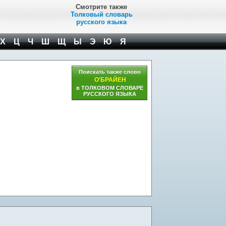
Смотрите также
Толковый словарь
русского языка
Х
Ц
Ч
Ш
Щ
Ы
Э
Ю
Я
Поискать также слово
О'БРАЙЕН
в ТОЛКОВОМ СЛОВАРЕ
РУССКОГО ЯЗЫКА