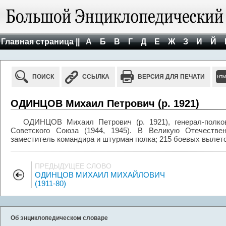
Главная страница ||
А
Б
В
Г
Д
Е
Ж
З
И
Й
ПОИСК
ССЫЛКА
ВЕРСИЯ ДЛЯ ПЕЧАТИ
ОДИНЦОВ Михаил Петрович (р. 1921)
ОДИНЦОВ Михаил Петрович (р. 1921), генерал-полков
Советского Союза (1944, 1945). В Великую Отечестве
заместитель командира и штурман полка; 215 боевых вылето
ПРЕДЫДУЩЕЕ СЛОВО
ОДИНЦОВ МИХАИЛ МИХАЙЛОВИЧ
(1911-80)
Об энциклопедическом словаре