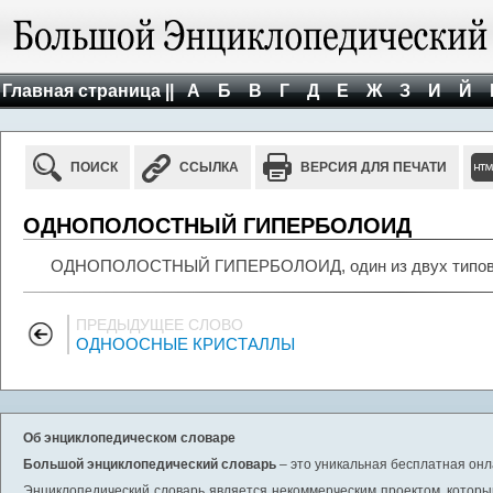
Главная страница ||
А
Б
В
Г
Д
Е
Ж
З
И
Й
ПОИСК
ССЫЛКА
ВЕРСИЯ ДЛЯ ПЕЧАТИ
ОДНОПОЛОСТНЫЙ ГИПЕРБОЛОИД
ОДНОПОЛОСТНЫЙ ГИПЕРБОЛОИД, один из двух типов 
ПРЕДЫДУЩЕЕ СЛОВО
ОДНООСНЫЕ КРИСТАЛЛЫ
Об энциклопедическом словаре
Большой энциклопедический словарь
– это уникальная бесплатная онл
Энциклопедический словарь является некоммерческим проектом, которы