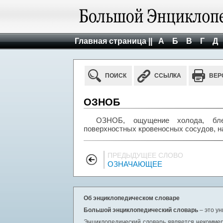
Главная страница ||
А
Б
В
Г
Д
ПОИСК
ССЫЛКА
ВЕР
ОЗНОБ
ОЗНОБ, ощущение холода, бле
поверхностных кровеносных сосудов, на
ПРЕДЫДУЩЕЕ СЛОВО
ОЗНАЧАЮЩЕЕ
Об энциклопедическом словаре
Большой энциклопедический словарь
– это у
Энциклопедический словарь является некоммер