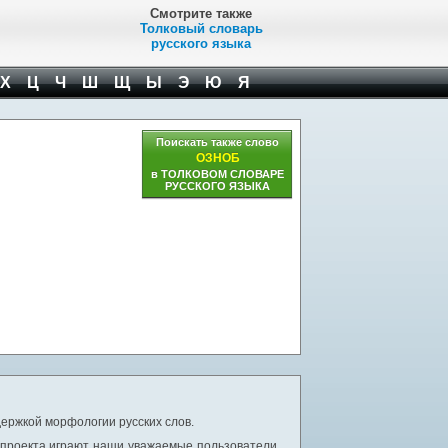
Смотрите также
Толковый словарь
русского языка
Х
Ц
Ч
Ш
Щ
Ы
Э
Ю
Я
Поискать также слово
ОЗНОБ
в ТОЛКОВОМ СЛОВАРЕ
РУССКОГО ЯЗЫКА
ержкой морфологии русских слов.
 проекта играют наши уважаемые пользователи,