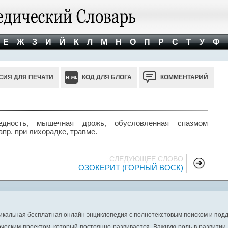
Е
Ж
З
И
Й
К
Л
М
Н
О
П
Р
С
Т
У
Ф
СИЯ ДЛЯ ПЕЧАТИ
КОД ДЛЯ БЛОГА
КОММЕНТАРИЙ
дность, мышечная дрожь, обусловленная спазмом
пр. при лихорадке, травме.
СЛЕДУЮЩЕЕ СЛОВО
ОЗОКЕРИТ (ГОРНЫЙ ВОСК)
никальная бесплатная онлайн энциклопедия с полнотекстовым поиском и подд
ческим проектом, который постоянно развивается. Важную роль в развитии