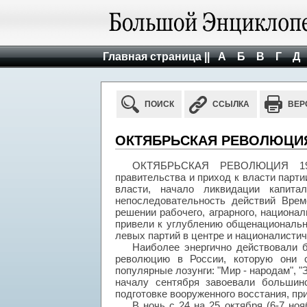
Главная страница ||
А
Б
В
Г
Д
ПОИСК
ССЫЛКА
ВЕР
ОКТЯБРЬСКАЯ РЕВОЛЮЦИЯ 
ОКТЯБРЬСКАЯ РЕВОЛЮЦИЯ 1917
правительства и приход к власти парт
власти, начало ликвидации капита
непоследовательность действий Врем
решении рабочего, аграрного, национа
привели к углублению общенациональн
левых партий в центре и националистич
Наиболее энергично действовали 
революцию в России, которую они 
популярные лозунги: "Мир - народам", "З
началу сентября завоевали большин
подготовке вооруженного восстания, пр
В ночь с 24 на 25 октября (6-7 но