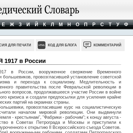
Е
Ж
З
И
Й
К
Л
М
Н
О
П
Р
С
Т
У
Ф
СИЯ ДЛЯ ПЕЧАТИ
КОД ДЛЯ БЛОГА
КОММЕНТАРИЙ
1917 в России
 в России, вооруженное свержение Временного
ии большевиков, провозгласившей установление советской
лизма и перехода к социализму. Медлительность и
енного правительства после Февральской революции в
льного вопросов, продолжавшееся участие России в войне
ого кризиса и создали предпосылки для усиления крайне
еских партий на окраинах страны.
большевики, провозгласившие курс на социалистическую
считали началом мировой революции. Они выдвинули
емля - крестьянам", "Фабрики - рабочим"; к концу августа -
ство в Советах Петрограда и Москвы и приступили к
иуроченного к открытию II Всероссийского съезда Советов.
ября) вооруженными рабочими, солдатами Петроградского