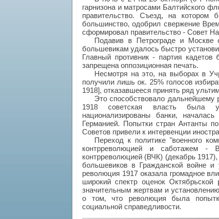
гарнизона и матросами Балтийского фл
правительство. Съезд, на котором
большинство, одобрил свержение Време
сформировал правительство - Совет На
Подавив в Петрограде и Москве с
большевикам удалось быстро установи
Главный противник - партия кадетов 
запрещена оппозиционная печать.
Несмотря на это, на выборах в Уч
получили лишь ок. 25% голосов избират
1918], отказавшееся принять ряд ульти
Это способствовало дальнейшему р
1918 советская власть была ус
национализированы банки, началась
Германией. Попытки стран Антанты п
Советов привели к интервенции иностр
Переход к политике "военного ко
контрреволюцией и саботажем - В
контрреволюцией (ВЧК) (декабрь 1917)
большевиков в Гражданской войне и 
революция 1917 оказала громадное влия
широкий спектр оценок Октябрьской 
значительным жертвам и установлению
о том, что революция была попытк
социальной справедливости.