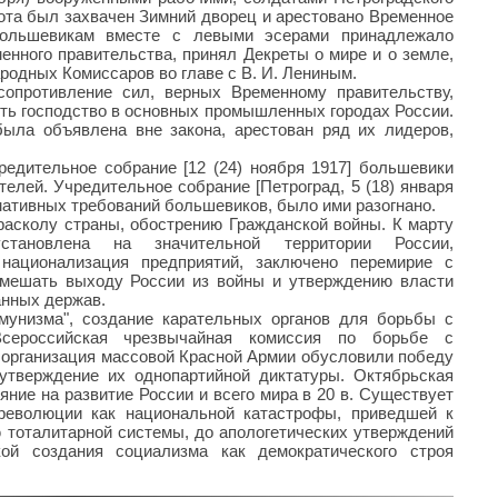
ота был захвачен Зимний дворец и арестовано Временное
 большевикам вместе с левыми эсерами принадлежало
нного правительства, принял Декреты о мире и о земле,
родных Комиссаров во главе с В. И. Лениным.
опротивление сил, верных Временному правительству,
ть господство в основных промышленных городах России.
была объявлена вне закона, арестован ряд их лидеров,
редительное собрание [12 (24) ноября 1917] большевики
елей. Учредительное собрание [Петроград, 5 (18) января
мативных требований большевиков, было ими разогнано.
асколу страны, обострению Гражданской войны. К марту
тановлена на значительной территории России,
 национализация предприятий, заключено перемирие с
омешать выходу России из войны и утверждению власти
анных держав.
ммунизма", создание карательных органов для борьбы с
сероссийская чрезвычайная комиссия по борьбе с
, организация массовой Красной Армии обусловили победу
утверждение их однопартийной диктатуры. Октябрьская
ние на развитие России и всего мира в 20 в. Существует
революции как национальной катастрофы, приведшей к
 тоталитарной системы, до апологетических утверждений
ой создания социализма как демократического строя