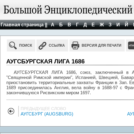
Главная страница ||
А
Б
В
Г
Д
Е
Ж
З
И
Й
ПОИСК
ССЫЛКА
ВЕРСИЯ ДЛЯ ПЕЧАТИ
АУГСБУРГСКАЯ ЛИГА 1686
АУГСБУРГСКАЯ ЛИГА 1686, союз, заключенный в Ау
"Священной Римской империи", Испанией, Швецией, Бава
приостановить территориальные захваты Франции в Зап. Евр
1689 присоединилась Англия, вела войну в 1688-97 с Фра
закончившуюся Рисвикским миром 1697.
ПРЕДЫДУЩЕЕ СЛОВО
АУГСБУРГ (AUGSBURG)
АУ