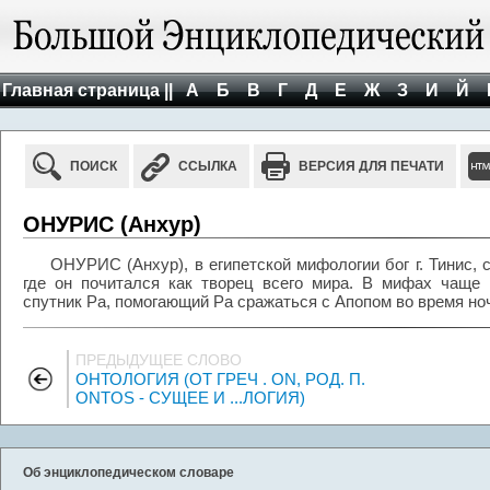
Главная страница ||
А
Б
В
Г
Д
Е
Ж
З
И
Й
ПОИСК
ССЫЛКА
ВЕРСИЯ ДЛЯ ПЕЧАТИ
ОНУРИС (Анхур)
ОНУРИС (Анхур), в египетской мифологии бог г. Тинис, 
где он почитался как творец всего мира. В мифах чаще 
спутник Ра, помогающий Ра сражаться с Апопом во время ноч
ПРЕДЫДУЩЕЕ СЛОВО
ОНТОЛОГИЯ (ОТ ГРЕЧ . ON, РОД. П.
ONTOS - СУЩЕЕ И ...ЛОГИЯ)
Об энциклопедическом словаре