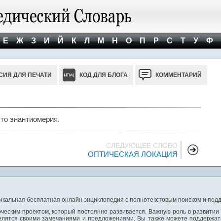
Е
Ж
З
И
Й
К
Л
М
Н
О
П
Р
С
Т
У
Ф
СИЯ ДЛЯ ПЕЧАТИ
КОД ДЛЯ БЛОГА
КОММЕНТАРИЙ
о энантиомерия.
СЛЕДУЮЩЕЕ СЛОВО
ОПТИЧЕСКАЯ ЛОКАЦИЯ
никальная бесплатная онлайн энциклопедия с полнотекстовым поиском и подд
ческим проектом, который постоянно развивается. Важную роль в развитии
елятся своими замечаниями и предложениями. Вы также можете поддержать