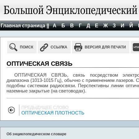
Главная страница ||
А
Б
В
Г
Д
Е
Ж
З
И
Й
ПОИСК
ССЫЛКА
ВЕРСИЯ ДЛЯ ПЕЧАТИ
ОПТИЧЕСКАЯ СВЯЗЬ
ОПТИЧЕСКАЯ СВЯЗЬ, связь посредством электром
диапазона (1013-1015 Гц), обычно с применением лазеров. 
подобны системам радиосвязи. Перспективны линии оптич
наземные закрытые (на световодах).
ПРЕДЫДУЩЕЕ СЛОВО
ОПТИЧЕСКАЯ ПЛОТНОСТЬ
Об энциклопедическом словаре