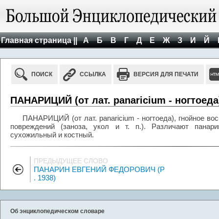
Главная страница ||
А
Б
В
Г
Д
Е
Ж
З
И
Й
ПОИСК
ССЫЛКА
ВЕРСИЯ ДЛЯ ПЕЧАТИ
ПАНАРИЦИЙ (от лат. panaricium - ногтоеда
ПАНАРИЦИЙ (от лат. panaricium - ногтоеда), гнойное во
повреждений (заноза, укол и т. п.). Различают панари
сухожильный и костный.
ПРЕДЫДУЩЕЕ СЛОВО
ПАНАРИН ЕВГЕНИЙ ФЕДОРОВИЧ (Р
. 1938)
Об энциклопедическом словаре