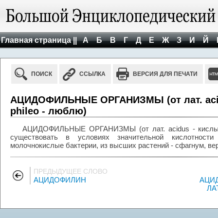
Главная страница ||
А
Б
В
Г
Д
Е
Ж
З
И
Й
ПОИСК
ССЫЛКА
ВЕРСИЯ ДЛЯ ПЕЧАТИ
АЦИДОФИЛЬНЫЕ ОРГАНИЗМЫ (от лат. acidu
phileo - люблю)
АЦИДОФИЛЬНЫЕ ОРГАНИЗМЫ (от лат. acidus - кислый и
существовать в условиях значительной кислотности
молочнокислые бактерии, из высших растений - сфагнум, вер
ПРЕДЫДУЩЕЕ СЛОВО
АЦИДОФИЛИН
АЦИ
ЛА