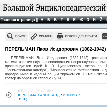
Главная страница ||
А
Б
В
Г
Д
Е
Ж
З
И
Й
ПОИСК
ССЫЛКА
ВЕРСИЯ ДЛЯ ПЕЧАТИ
ПЕРЕЛЬМАН Яков Исидорович (1882-1942)
ПЕРЕЛЬМАН Яков Исидорович (1882-1942), российск
математических наук, основоположник жанра научно-занима
пропагандистов идей К. Э. Циолковского. Автор св. 1
"Занимательная алгебра", "Межпланетные путешествия" и д
народов мира и изданы общим тиражом св. 13 млн. экзе
кратер на обратной стороне Луны.
ПРЕДЫДУЩЕЕ СЛОВО
ПЕРЕЛЬМАН АЛЕКСАНДР ИЛЬИЧ (Р
. 1916)