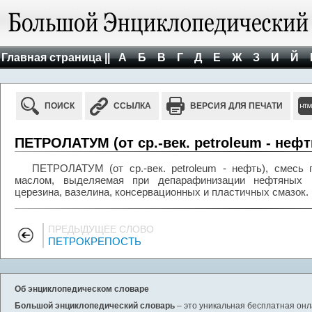
Главная страница ||
А
Б
В
Г
Д
Е
Ж
З
И
Й
ПОИСК
ССЫЛКА
ВЕРСИЯ ДЛЯ ПЕЧАТИ
ПЕТРОЛАТУМ (от ср.-век. petroleum - нефт
ПЕТРОЛАТУМ (от ср.-век. petroleum - нефть), смесь
маслом, выделяемая при депарафинизации нефтяных 
церезина, вазелина, консервационных и пластичных смазок.
ПРЕДЫДУЩЕЕ СЛОВО
ПЕТРОКРЕПОСТЬ
Об энциклопедическом словаре
Большой энциклопедический словарь
– это уникальная бесплатная онл