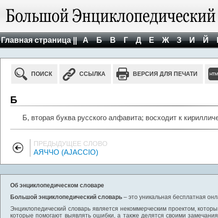
Главная страница ||
А
Б
В
Г
Д
Е
Ж
З
И
Й
ПОИСК
ССЫЛКА
ВЕРСИЯ ДЛЯ ПЕЧАТИ
Б
Б, вторая буква русского алфавита; восходит к кирилличе
ПРЕДЫДУЩЕЕ СЛОВО
АЯЧЧО (AJACCIO)
Об энциклопедическом словаре
Большой энциклопедический словарь
– это уникальная бесплатная онл
Энциклопедический словарь является некоммерческим проектом, которы
которые помогают выявлять ошибки, а также делятся своими замечания