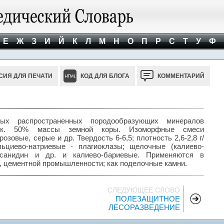
Е
Ж
З
И
Й
К
Л
М
Н
О
П
Р
С
Т
У
Ф
СИЯ ДЛЯ ПЕЧАТИ
КОД ДЛЯ БЛОГА
КОММЕНТАРИЙ
 распространенных породообразующих минералов
 ок. 50% массы земной коры. Изоморфные смеси
озовые, серые и др. Твердость 6-6,5; плотность 2,6-2,8 г/
ьциево-натриевые - плагиоклазы; щелочные (калиево-
, санидин и др. и калиево-бариевые. Применяются в
, цементной промышленности; как поделочные камни.
СЛЕДУЮЩЕЕ СЛОВО
ПОЛЕЗАЩИТНОЕ
ЛЕСОРАЗВЕДЕНИЕ