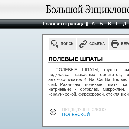
Главная страница ||
А
Б
В
Г
Д
ПОИСК
ССЫЛКА
ВЕР
ПОЛЕВЫЕ ШПАТЫ
ПОЛЕВЫЕ ШПАТЫ, группа самых
подкласса каркасных силикатов;
алюмосиликатов K, Na, Ca, Ba. Белые, р
см3. Различают полевые шпаты: кал
натриевые) - ортоклаз, микроклин
керамической, фарфоровой, стеклянной
ПРЕДЫДУЩЕЕ СЛОВО
ПОЛЕВСКОЙ