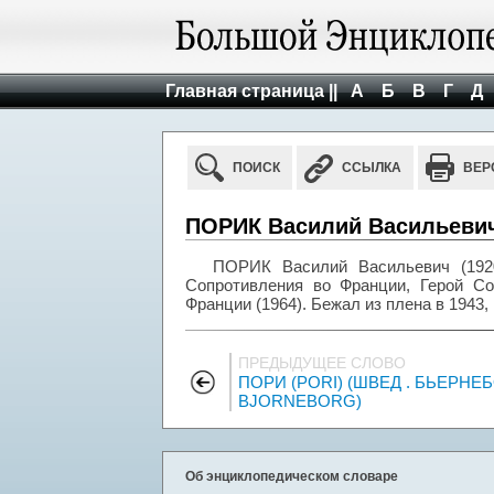
Главная страница ||
А
Б
В
Г
Д
ПОИСК
ССЫЛКА
ВЕР
ПОРИК Василий Васильевич 
ПОРИК Василий Васильевич (1920
Сопротивления во Франции, Герой Сов
Франции (1964). Бежал из плена в 1943,
ПРЕДЫДУЩЕЕ СЛОВО
ПОРИ (PORI) (ШВЕД . БЬЕРНЕБ
BJORNEBORG)
Об энциклопедическом словаре