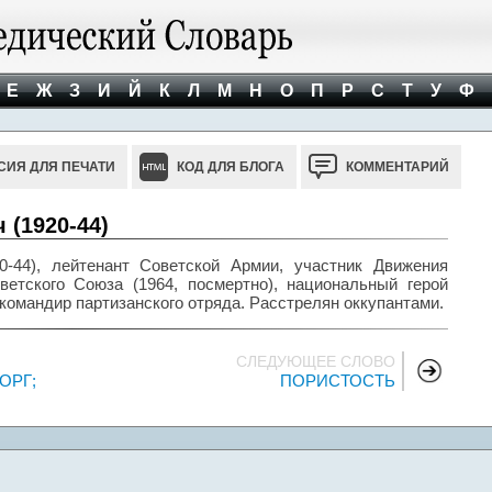
Е
Ж
З
И
Й
К
Л
М
Н
О
П
Р
С
Т
У
Ф
СИЯ ДЛЯ ПЕЧАТИ
КОД ДЛЯ БЛОГА
КОММЕНТАРИЙ
(1920-44)
-44), лейтенант Советской Армии, участник Движения
етского Союза (1964, посмертно), национальный герой
 командир партизанского отряда. Расстрелян оккупантами.
СЛЕДУЮЩЕЕ СЛОВО
ОРГ;
ПОРИСТОСТЬ