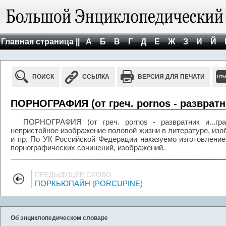
Главная страница ||
А
Б
В
Г
Д
Е
Ж
З
И
Й
ПОИСК
ССЫЛКА
ВЕРСИЯ ДЛЯ ПЕЧАТИ
ПОРНОГРАФИЯ (от греч. pornos - развратни
ПОРНОГРАФИЯ (от греч. pornos - развратник и...граф
непристойное изображение половой жизни в литературе, изоб
и пр. По УК Российской Федерации наказуемо изготовление
порнографических сочинений, изображений.
ПРЕДЫДУЩЕЕ СЛОВО
ПОРКЬЮПАЙН (PORCUPINE)
Об энциклопедическом словаре