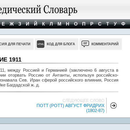
Е
Ж
З
И
Й
К
Л
М
Н
О
П
Р
С
Т
У
Ф
СИЯ ДЛЯ ПЕЧАТИ
КОД ДЛЯ БЛОГА
КОММЕНТАРИЙ
Е 1911
между Россией и Германией (заключено 6 августа в
ии оторвать Россию от Антанты, используя российско-
изнавала Сев. Иран сферой российского влияния, Россия
ке Багдадской ж. д.
СЛЕДУЮЩЕЕ СЛОВО
ПОТТ (POTT) АВГУСТ ФРИДРИХ
(1802-87)