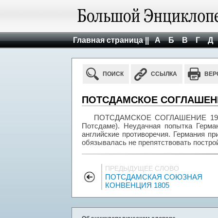
Главная страница ||
А
Б
В
Г
Д
ПОИСК
ССЫЛКА
ВЕР
ПОТСДАМСКОЕ СОГЛАШЕНИ
ПОТСДАМСКОЕ СОГЛАШЕНИЕ 1911, 
Потсдаме). Неудачная попытка Герман
английские противоречия. Германия пр
обязывалась не препятствовать построй
ПРЕДЫДУЩЕЕ СЛОВО
ПОТСДАМСКАЯ СОЮЗНАЯ
КОНВЕНЦИЯ 1805