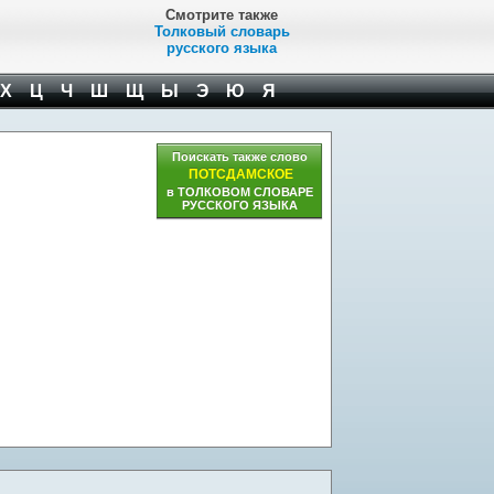
Смотрите также
Толковый словарь
русского языка
Х
Ц
Ч
Ш
Щ
Ы
Э
Ю
Я
Поискать также слово
ПОТСДАМСКОЕ
в ТОЛКОВОМ СЛОВАРЕ
РУССКОГО ЯЗЫКА