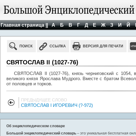
Главная страница ||
А
Б
В
Г
Д
Е
Ж
З
И
Й
ПОИСК
ССЫЛКА
ВЕРСИЯ ДЛЯ ПЕЧАТИ
СВЯТОСЛАВ II (1027-76)
СВЯТОСЛАВ II (1027-76), князь черниговский с 1054, 
великого князя Ярослава Мудрого. Вместе с братом Всев
от половцев и торков.
ПРЕДЫДУЩЕЕ СЛОВО
СВЯТОСЛАВ I ИГОРЕВИЧ (?-972)
Об энциклопедическом словаре
Большой энциклопедический словарь
– это уникальная бесплатная онл