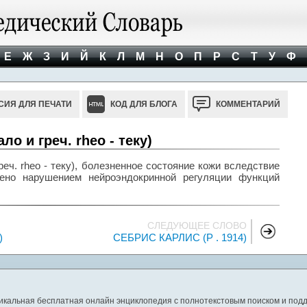
Е
Ж
З
И
Й
К
Л
М
Н
О
П
Р
С
Т
У
Ф
СИЯ ДЛЯ ПЕЧАТИ
КОД ДЛЯ БЛОГА
КОММЕНТАРИЙ
ло и греч. rheo - теку)
еч. rheo - теку), болезненное состояние кожи вследствие
лено нарушением нейроэндокринной регуляции функций
СЛЕДУЮЩЕЕ СЛОВО
)
СЕБРИС КАРЛИС (Р . 1914)
никальная бесплатная онлайн энциклопедия с полнотекстовым поиском и подд