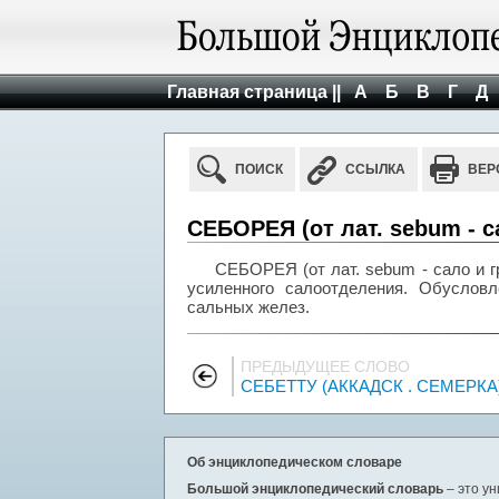
Главная страница ||
А
Б
В
Г
Д
ПОИСК
ССЫЛКА
ВЕР
СЕБОРЕЯ (от лат. sebum - са
СЕБОРЕЯ (от лат. sebum - сало и гр
усиленного салоотделения. Обуслов
сальных желез.
ПРЕДЫДУЩЕЕ СЛОВО
СЕБЕТТУ (АККАДСК . СЕМЕРКА
Об энциклопедическом словаре
Большой энциклопедический словарь
– это у