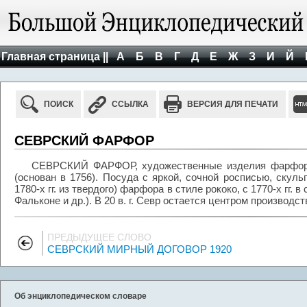
Главная страница ||
А
Б
В
Г
Д
Е
Ж
З
И
Й
ПОИСК
ССЫЛКА
ВЕРСИЯ ДЛЯ ПЕЧАТИ
СЕВРСКИЙ ФАРФОР
СЕВРСКИЙ ФАРФОР, художественные изделия фарфоро
(основан в 1756). Посуда с яркой, сочной росписью, скульп
1780-х гг. из твердого) фарфора в стиле рококо, с 1770-х гг.
Фальконе и др.). В 20 в. г. Севр остается центром производ
ПРЕДЫДУЩЕЕ СЛОВО
СЕВРСКИЙ МИРНЫЙ ДОГОВОР 1920
Об энциклопедическом словаре