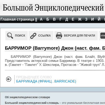
Главная страница ||
А
Б
В
Г
Д
Е
Ж
З
И
Й
ПОИСК
ССЫЛКА
ВЕРСИЯ ДЛЯ ПЕЧАТИ
БАРРИМОР (Barrymore) Джон (наст. фам. Бл
БАРРИМОР (Barrymore) Джон (наст. фам. Блайт, Blythe
Представитель актерской семьи Барримор. В театре с 1903.
в. (Гамлет - "Гамлет" У. Шекспира, Протасов - "Живой труп" Л.
ПРЕДЫДУЩЕЕ СЛОВО
БАРРИКАДА (ФРАНЦ . BARRICADE)
Об энциклопедическом словаре
Большой энциклопедический словарь
– это уникальная бесплатная онл