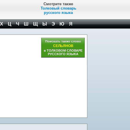
Смотрите также
Толковый словарь
русского языка
Х
Ц
Ч
Ш
Щ
Ы
Э
Ю
Я
Поискать также слово
СЕЛЬЯНОВ
в ТОЛКОВОМ СЛОВАРЕ
РУССКОГО ЯЗЫКА