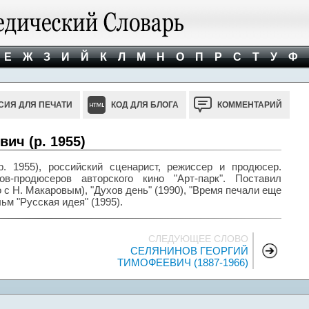
Е
Ж
З
И
Й
К
Л
М
Н
О
П
Р
С
Т
У
Ф
СИЯ ДЛЯ ПЕЧАТИ
КОД ДЛЯ БЛОГА
КОММЕНТАРИЙ
ич (р. 1955)
 1955), российский сценарист, режиссер и продюсер.
в-продюсеров авторского кино "Арт-парк". Поставил
 с Н. Макаровым), "Духов день" (1990), "Время печали еще
ьм "Русская идея" (1995).
СЛЕДУЮЩЕЕ СЛОВО
СЕЛЯНИНОВ ГЕОРГИЙ
ТИМОФЕЕВИЧ (1887-1966)