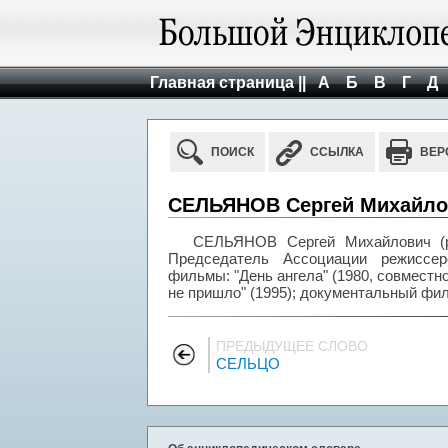
Главная страница ||
А
Б
В
Г
Д
ПОИСК
ССЫЛКА
ВЕР
СЕЛЬЯНОВ Сергей Михайлов
СЕЛЬЯНОВ Сергей Михайлович (р.
Председатель Ассоциации режиссеро
фильмы: "День ангела" (1980, совместно
не пришло" (1995); документальный фил
ПРЕДЫДУЩЕЕ СЛОВО
СЕЛЬЦО