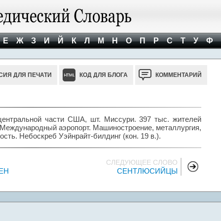
Е
Ж
З
И
Й
К
Л
М
Н
О
П
Р
С
Т
У
Ф
СИЯ ДЛЯ ПЕЧАТИ
КОД ДЛЯ БЛОГА
КОММЕНТАРИЙ
 центральной части США, шт. Миссури. 397 тыс. жителей
й. Международный аэропорт. Машиностроение, металлургия,
сть. Небоскреб Уэйнрайт-билдинг (кон. 19 в.).
СЛЕДУЮЩЕЕ СЛОВО
ЕН
СЕНТЛЮСИЙЦЫ