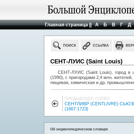
Главная страница ||
А
Б
В
Г
Д
ПОИСК
ССЫЛКА
ВЕР
СЕНТ-ЛУИС (Saint Louis)
СЕНТ-ЛУИС (Saint Louis), город в
(1990), с пригородами 2,4 млн. жителе
пищевая, химическая и др. промышленно
ПРЕДЫДУЩЕЕ СЛОВО
СЕНТЛИВР (CENTLIVRE) СЬЮЗ
(1667-1723)
Об энциклопедическом словаре