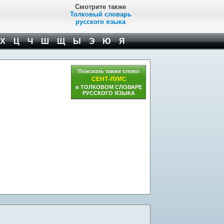
Смотрите также
Толковый словарь
русского языка
Х
Ц
Ч
Ш
Щ
Ы
Э
Ю
Я
Поискать также слово
СЕНТ-ЛУИС
в ТОЛКОВОМ СЛОВАРЕ
РУССКОГО ЯЗЫКА