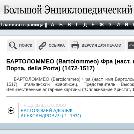
Главная страница ||
А
Б
В
Г
Д
Е
Ж
З
И
Й
ПОИСК
ССЫЛКА
ВЕРСИЯ ДЛЯ ПЕЧАТИ
БАРТОЛОММЕО (Bartolommeo) Фра (наст.
Порта, della Porta) (1472-1517)
БАРТОЛОММЕО (Bartolommeo) Фра (наст. имя Бартоломме
1517), итальянский живописец. Представитель Высо
Величественные алтарные картины ("Оплакивание Христа", 1
ПРЕДЫДУЩЕЕ СЛОВО
БАРТОЛОМЕЙ АДОЛЬФ
АЛЕКСАНДРОВИЧ (Р . 1934)