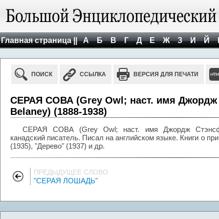
Главная страница ||
А
Б
В
Г
Д
Е
Ж
З
И
Й
ПОИСК
ССЫЛКА
ВЕРСИЯ ДЛЯ ПЕЧАТИ
СЕРАЯ СОВА (Grey Owl; наст. имя Джордж
Belaney) (1888-1938)
СЕРАЯ СОВА (Grey Owl; наст. имя Джордж Стэнсфел
канадский писатель. Писал на английском языке. Книги о пр
(1935), "Дерево" (1937) и др.
ПРЕДЫДУЩЕЕ СЛОВО
"СЕРАЯ ЛОШАДЬ"