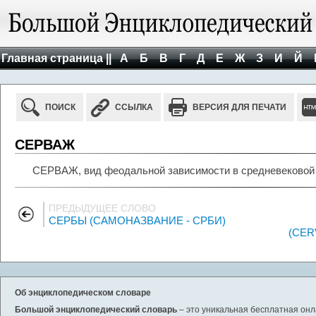
Главная страница ||
А
Б
В
Г
Д
Е
Ж
З
И
Й
ПОИСК
ССЫЛКА
ВЕРСИЯ ДЛЯ ПЕЧАТИ
СЕРВАЖ
СЕРВАЖ, вид феодальной зависимости в средневековой З
ПРЕДЫДУЩЕЕ СЛОВО
СЕРБЫ (САМОНАЗВАНИЕ - СРБИ)
(CER
Об энциклопедическом словаре
Большой энциклопедический словарь
– это уникальная бесплатная онл