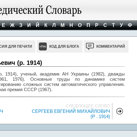
Е
Ж
З
И
Й
К
Л
М
Н
О
П
Р
С
Т
У
Ф
СИЯ ДЛЯ ПЕЧАТИ
КОД ДЛЯ БЛОГА
КОММЕНТАРИЙ
вич (р. 1914)
. 1914), ученый, академик АН Украины (1982), дважды
1961, 1976). Основные труды по динамике систем
ктированию сложных систем автоматического управления.
ная премия СССР (1967).
СЛЕДУЮЩЕЕ СЛОВО
ИЧ
СЕРГЕЕВ ЕВГЕНИЙ МИХАЙЛОВИЧ
(Р . 1914)