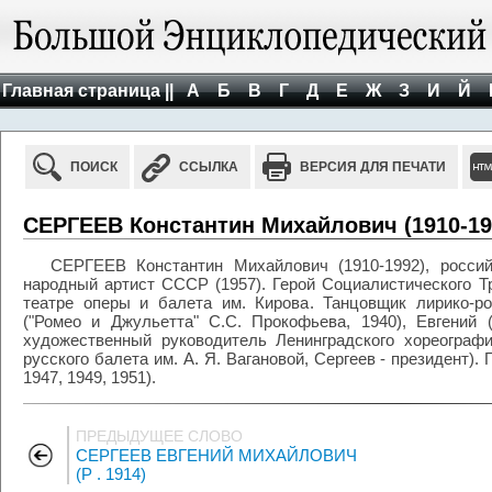
Главная страница ||
А
Б
В
Г
Д
Е
Ж
З
И
Й
ПОИСК
ССЫЛКА
ВЕРСИЯ ДЛЯ ПЕЧАТИ
СЕРГЕЕВ Константин Михайлович (1910-19
СЕРГЕЕВ Константин Михайлович (1910-1992), россий
народный артист СССР (1957). Герой Социалистического Тр
театре оперы и балета им. Кирова. Танцовщик лирико-ро
("Ромео и Джульетта" С.С. Прокофьева, 1940), Евгений 
художественный руководитель Ленинградского хореограф
русского балета им. А. Я. Вагановой, Сергеев - президент)
1947, 1949, 1951).
ПРЕДЫДУЩЕЕ СЛОВО
СЕРГЕЕВ ЕВГЕНИЙ МИХАЙЛОВИЧ
(Р . 1914)