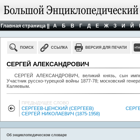
Главная страница ||
А
Б
В
Г
Д
Е
Ж
З
И
Й
ПОИСК
ССЫЛКА
ВЕРСИЯ ДЛЯ ПЕЧАТИ
СЕРГЕЙ АЛЕКСАНДРОВИЧ
СЕРГЕЙ АЛЕКСАНДРОВИЧ, великий князь, сын импера
Участник русско-турецкой войны 1877-78; московский генера
Каляевым.
ПРЕДЫДУЩЕЕ СЛОВО
СЕРГЕЕВ-ЦЕНСКИЙ (СЕРГЕЕВ)
СЕРГ
СЕРГЕЙ НИКОЛАЕВИЧ (1875-1958)
Об энциклопедическом словаре