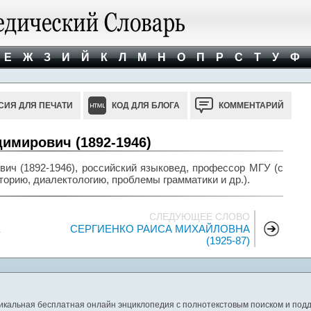
Е
Ж
З
И
Й
К
Л
М
Н
О
П
Р
С
Т
У
Ф
СИЯ ДЛЯ ПЕЧАТИ
КОД ДЛЯ БЛОГА
КОММЕНТАРИЙ
мирович (1892-1946)
 (1892-1946), российский языковед, профессор МГУ (с
торию, диалектологию, проблемы грамматики и др.).
СЛЕДУЮЩЕЕ СЛОВО
Е
СЕРГИЕНКО РАИСА МИХАЙЛОВНА
(1925-87)
никальная бесплатная онлайн энциклопедия с полнотекстовым поиском и подд