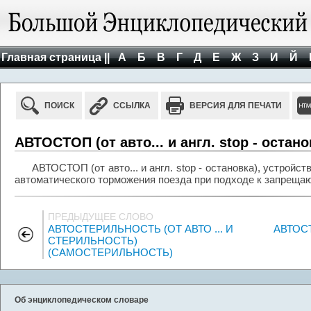
Главная страница ||
А
Б
В
Г
Д
Е
Ж
З
И
Й
ПОИСК
ССЫЛКА
ВЕРСИЯ ДЛЯ ПЕЧАТИ
АВТОСТОП (от авто... и англ. stop - остано
АВТОСТОП (от авто... и англ. stop - остановка), устройс
автоматического торможения поезда при подходе к запреща
ПРЕДЫДУЩЕЕ СЛОВО
АВТОСТЕРИЛЬНОСТЬ (ОТ АВТО ... И
АВТОСТ
СТЕРИЛЬНОСТЬ)
(САМОСТЕРИЛЬНОСТЬ)
Об энциклопедическом словаре