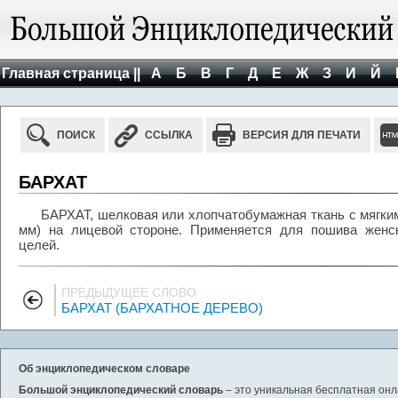
Главная страница ||
А
Б
В
Г
Д
Е
Ж
З
И
Й
ПОИСК
ССЫЛКА
ВЕРСИЯ ДЛЯ ПЕЧАТИ
БАРХАТ
БАРХАТ, шелковая или хлопчатобумажная ткань с мягким
мм) на лицевой стороне. Применяется для пошива женск
целей.
ПРЕДЫДУЩЕЕ СЛОВО
БАРХАТ (БАРХАТНОЕ ДЕРЕВО)
Об энциклопедическом словаре
Большой энциклопедический словарь
– это уникальная бесплатная онл