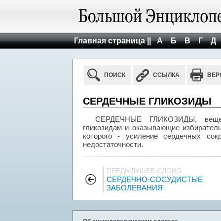
Главная страница ||
А
Б
В
Г
Д
ПОИСК
ССЫЛКА
ВЕР
СЕРДЕЧНЫЕ ГЛИКОЗИДЫ
СЕРДЕЧНЫЕ ГЛИКОЗИДЫ, вещест
гликозидам и оказывающие избирател
которого - усиление сердечных со
недостаточности.
ПРЕДЫДУЩЕЕ СЛОВО
СЕРДЕЧНО-СОСУДИСТЫЕ
ЗАБОЛЕВАНИЯ