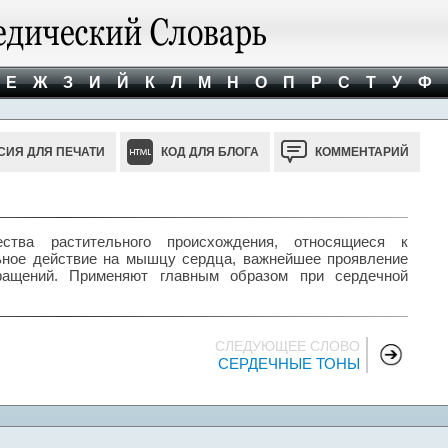
Е
Ж
З
И
Й
К
Л
М
Н
О
П
Р
С
Т
У
Ф
СИЯ ДЛЯ ПЕЧАТИ
КОД ДЛЯ БЛОГА
КОММЕНТАРИЙ
ва растительного происхождения, относящиеся к
ьное действие на мышцу сердца, важнейшее проявление
кращений. Применяют главным образом при сердечной
СЛЕДУЮЩЕЕ СЛОВО
СЕРДЕЧНЫЕ ТОНЫ