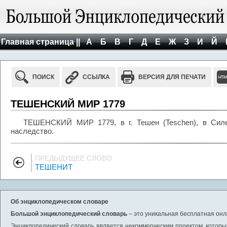
Главная страница ||
А
Б
В
Г
Д
Е
Ж
З
И
Й
ПОИСК
ССЫЛКА
ВЕРСИЯ ДЛЯ ПЕЧАТИ
ТЕШЕНСКИЙ МИР 1779
ТЕШЕНСКИЙ МИР 1779, в г. Тешен (Teschen), в Силе
наследство.
ПРЕДЫДУЩЕЕ СЛОВО
ТЕШЕНИТ
Об энциклопедическом словаре
Большой энциклопедический словарь
– это уникальная бесплатная онл
Энциклопедический словарь является некоммерческим проектом, которы